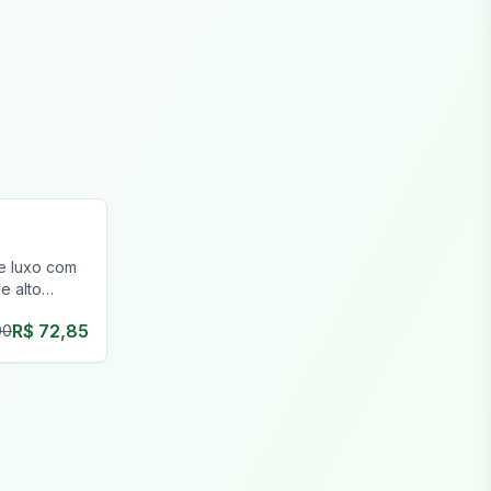
e luxo com
e alto
e roleplay
R$ 72,85
00