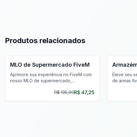
Produtos relacionados
FiveM Shopping & Mercado MLO
FiveM Ar
MLO de Supermercado FiveM
Armazém
Aprimore sua experiência no FiveM com
Eleve seu s
nosso MLO de supermercado,
de armas fi
oferecendo realismo incomparável e
personaliza
R$ 47,25
R$ 135,00
cenários de roleplay imersivos.
experiência 