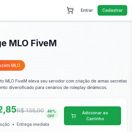
Entrar
Cadastrar
ge MLO FiveM
mazém MLO
o MLO FiveM eleva seu servidor com criação de armas secretas
to diversificado para cenários de roleplay dinâmicos.
2,85
R$ 135,00
46
%
Adicionar ao
OFF
Carrinho
moção
•
Entrega imediata