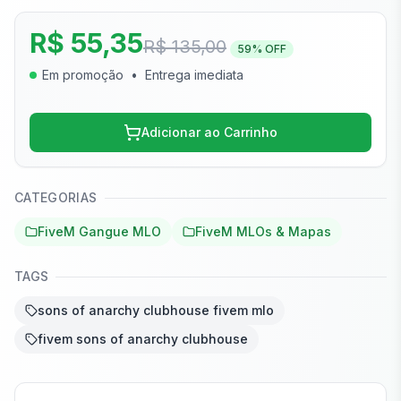
R$ 55,35
R$ 135,00
59
% OFF
Em promoção
•
Entrega imediata
Adicionar ao Carrinho
CATEGORIAS
FiveM Gangue MLO
FiveM MLOs & Mapas
TAGS
sons of anarchy clubhouse fivem mlo
fivem sons of anarchy clubhouse