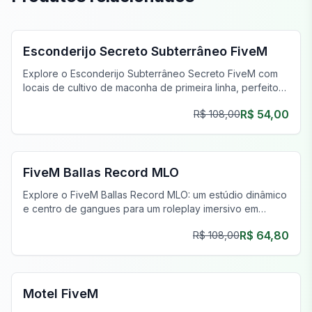
FiveM Gangue MLO
Esconderijo Secreto Subterrâneo FiveM
Explore o Esconderijo Subterrâneo Secreto FiveM com
locais de cultivo de maconha de primeira linha, perfeitos
para operações clandestinas e empreendimentos
R$ 54,00
R$ 108,00
prósperos.
FiveM Gangue MLO
FiveM Ballas Record MLO
Explore o FiveM Ballas Record MLO: um estúdio dinâmico
e centro de gangues para um roleplay imersivo em
Grove Street.
R$ 64,80
R$ 108,00
FiveM Negócios MLO
Motel FiveM