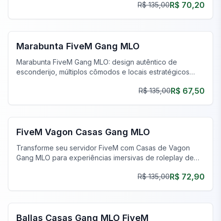
R$ 70,20
R$ 135,00
FiveM Gangue MLO
Marabunta FiveM Gang MLO
Marabunta FiveM Gang MLO: design autêntico de
esconderijo, múltiplos cômodos e locais estratégicos
para uma melhor interpretação de papéis.
R$ 67,50
R$ 135,00
FiveM Gangue MLO
FiveM Vagon Casas Gang MLO
Transforme seu servidor FiveM com Casas de Vagon
Gang MLO para experiências imersivas de roleplay de
gangue.
R$ 72,90
R$ 135,00
FiveM Gangue MLO
Ballas Casas Gang MLO FiveM