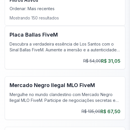
Filtros Ativos
Ordenar:
Mais recentes
Mostrando
150
resultados
FiveM Gangue MLO
Placa Ballas FiveM
Descubra a verdadeira essência de Los Santos com o
Sinal Ballas FiveM. Aumente a imersão e a autenticidade
em seu servidor agora!
R$ 31,05
R$ 54,00
FiveM Gangue MLO
Mercado Negro Ilegal MLO FiveM
Mergulhe no mundo clandestino com Mercado Negro
Ilegal MLO FiveM. Participe de negociações secretas e
explore passagens ocultas.
R$ 67,50
R$ 135,00
FiveM Gangue MLO