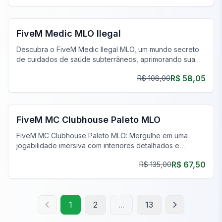
FiveM Negócios MLO
FiveM Medic MLO Ilegal
Descubra o FiveM Medic Ilegal MLO, um mundo secreto
de cuidados de saúde subterrâneos, aprimorando sua
jogabilidade.
R$ 58,05
R$ 108,00
FiveM Gangue MLO
FiveM MC Clubhouse Paleto MLO
FiveM MC Clubhouse Paleto MLO: Mergulhe em uma
jogabilidade imersiva com interiores detalhados e
espaços funcionais no coração de Paleto Bay.
R$ 67,50
R$ 135,00
1
2
...
13