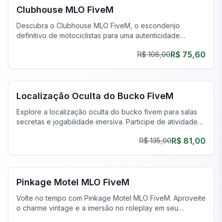
Clubhouse MLO FiveM
Descubra o Clubhouse MLO FiveM, o esconderijo
definitivo de motociclistas para uma autenticidade
incomparável e uma jogabilidade imersiva.
R$ 75,60
R$ 108,00
FiveM Gangue MLO
Localização Oculta do Bucko FiveM
Explore a localização oculta do bucko fivem para salas
secretas e jogabilidade imersiva. Participe de atividades
encobertas agora!
R$ 81,00
R$ 135,00
FiveM Gangue MLO
Pinkage Motel MLO FiveM
Volte no tempo com Pinkage Motel MLO FiveM. Aproveite
o charme vintage e a imersão no roleplay em seu
servidor.