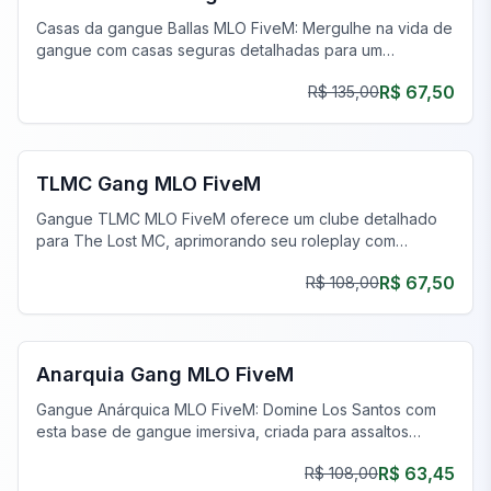
Casas da gangue Ballas MLO FiveM: Mergulhe na vida de
gangue com casas seguras detalhadas para um
emocionante roleplay.
R$ 67,50
R$ 135,00
FiveM Gangue MLO
TLMC Gang MLO FiveM
Gangue TLMC MLO FiveM oferece um clube detalhado
para The Lost MC, aprimorando seu roleplay com
interiores autênticos.
R$ 67,50
R$ 108,00
FiveM Gangue MLO
Anarquia Gang MLO FiveM
Gangue Anárquica MLO FiveM: Domine Los Santos com
esta base de gangue imersiva, criada para assaltos
épicos e jogabilidade estratégica.
R$ 63,45
R$ 108,00