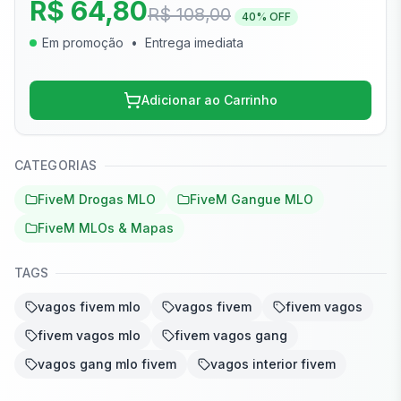
R$ 64,80
R$ 108,00
40
% OFF
Em promoção
•
Entrega imediata
Adicionar ao Carrinho
CATEGORIAS
FiveM Drogas MLO
FiveM Gangue MLO
FiveM MLOs & Mapas
TAGS
vagos fivem mlo
vagos fivem
fivem vagos
fivem vagos mlo
fivem vagos gang
vagos gang mlo fivem
vagos interior fivem