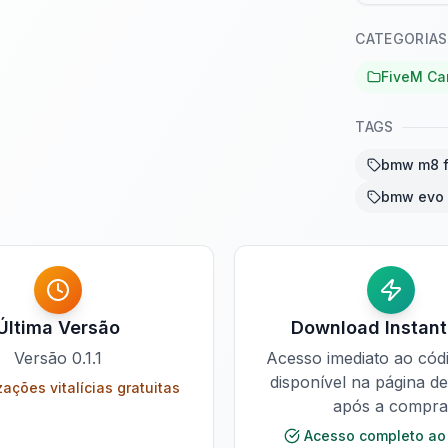
CATEGORIAS
FiveM Car
TAGS
bmw m8 
bmw evo 
Última Versão
Download Instan
Versão
0.1.1
Acesso imediato ao cód
disponível na página d
zações vitalícias gratuitas
após a compra
Acesso completo ao