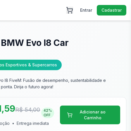
Entrar
Cadastrar
 BMW Evo I8 Car
os Esportivos & Supercarros
o I8 FiveM: Fusão de desempenho, sustentabilidade e
ponta. Dirija o futuro agora!
1,59
R$ 54,00
42
%
Adicionar ao
OFF
Carrinho
moção
•
Entrega imediata