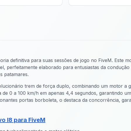
a definitiva para suas sessões de jogo no FiveM. Este mo
, perfeitamente elaborado para entusiastas da condução 
os patamares.
cionário trem de força duplo, combinando um motor a gas
tinja de 0 a 100 km/h em apenas 4,4 segundos, garantindo 
ionantes portas borboleta, o destaca da concorrência, ga
o I8 para FiveM