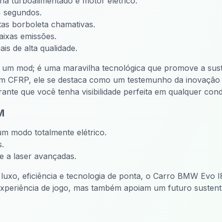
a turboalimentado e motor elétrico.
4 segundos.
as borboleta chamativas.
ixas emissões.
s de alta qualidade.
m mod; é uma maravilha tecnológica que promove a susten
em CFRP, ele se destaca como um testemunho da inovação s
rante que você tenha visibilidade perfeita em qualquer cond
M
m modo totalmente elétrico.
s.
 a laser avançadas.
uxo, eficiência e tecnologia de ponta, o Carro BMW Evo I
experiência de jogo, mas também apoiam um futuro sustent