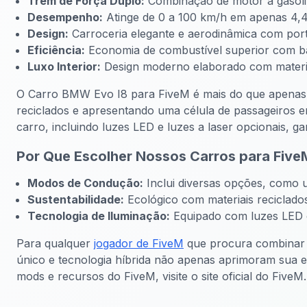
Trem de Força Duplo:
Combinação de motor a gasolin
Desempenho:
Atinge de 0 a 100 km/h em apenas 4,
Design:
Carroceria elegante e aerodinâmica com port
Eficiência:
Economia de combustível superior com ba
Luxo Interior:
Design moderno elaborado com materiai
O Carro BMW Evo I8 para FiveM é mais do que apenas u
reciclados e apresentando uma célula de passageiros 
carro, incluindo luzes LED e luzes a laser opcionais, ga
Por Que Escolher Nossos Carros para Five
Modos de Condução:
Inclui diversas opções, como u
Sustentabilidade:
Ecológico com materiais reciclado
Tecnologia de Iluminação:
Equipado com luzes LED e
Para qualquer
jogador de FiveM
que procura combinar l
único e tecnologia híbrida não apenas aprimoram sua 
mods e recursos do FiveM, visite o site oficial do FiveM.