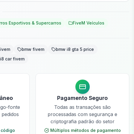
ros Esportivos & Supercarros
FiveM Veículos
fivem
bmw fivem
bmw i8 gta 5 price
i8 car fivem
tâneo
Pagamento Seguro
igo-fonte
Todas as transações são
e pedidos
processadas com segurança e
criptografia padrão do setor
 código
Múltiplos métodos de pagamento