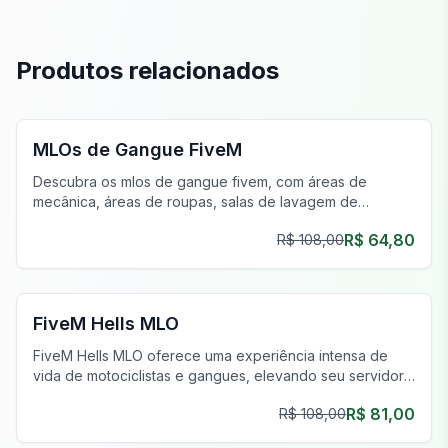
Produtos relacionados
FiveM Gangue MLO
MLOs de Gangue FiveM
Descubra os mlos de gangue fivem, com áreas de
mecânica, áreas de roupas, salas de lavagem de
dinheiro e muito mais para operações de gangue
R$ 64,80
R$ 108,00
definitivas.
FiveM Gangue MLO
FiveM Hells MLO
FiveM Hells MLO oferece uma experiência intensa de
vida de motociclistas e gangues, elevando seu servidor
FiveM com ambientes autênticos e detalhados.
R$ 81,00
R$ 108,00
FiveM Gangue MLO