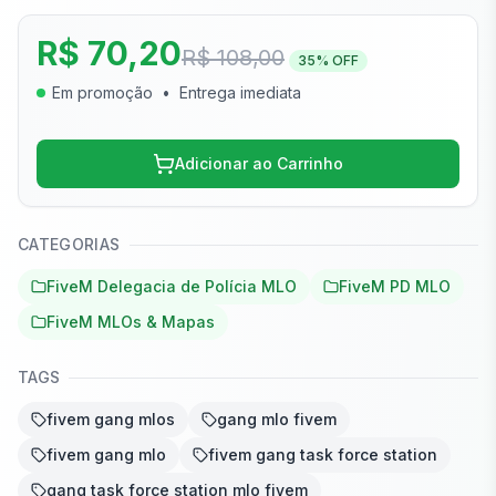
R$ 70,20
R$ 108,00
35
% OFF
Em promoção
•
Entrega imediata
Adicionar ao Carrinho
CATEGORIAS
FiveM Delegacia de Polícia MLO
FiveM PD MLO
FiveM MLOs & Mapas
TAGS
fivem gang mlos
gang mlo fivem
fivem gang mlo
fivem gang task force station
gang task force station mlo fivem