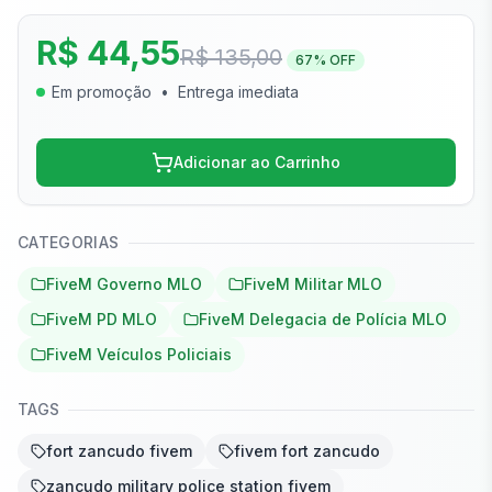
R$ 44,55
R$ 135,00
67
% OFF
Em promoção
•
Entrega imediata
Adicionar ao Carrinho
CATEGORIAS
FiveM Governo MLO
FiveM Militar MLO
FiveM PD MLO
FiveM Delegacia de Polícia MLO
FiveM Veículos Policiais
TAGS
fort zancudo fivem
fivem fort zancudo
zancudo military police station fivem