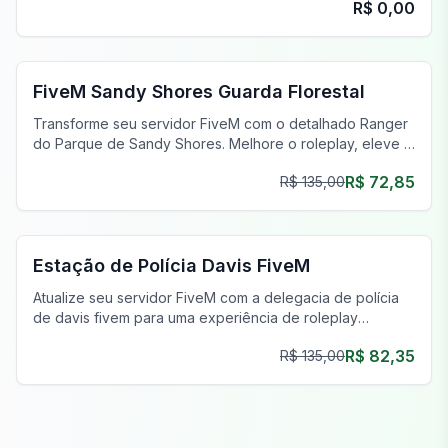
R$ 0,00
FiveM PD MLO
FiveM Sandy Shores Guarda Florestal
Transforme seu servidor FiveM com o detalhado Ranger
do Parque de Sandy Shores. Melhore o roleplay, eleve a
jogabilidade e imerja os jogadores de forma realista hoje!
R$ 72,85
R$ 135,00
FiveM Delegacia de Polícia MLO
Estação de Polícia Davis FiveM
Atualize seu servidor FiveM com a delegacia de polícia
de davis fivem para uma experiência de roleplay
imersiva inspirada em Gotham.
R$ 82,35
R$ 135,00