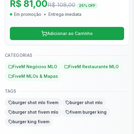
R$ 81,00
R$ 108,00
25
% OFF
Em promoção
•
Entrega imediata
Adicionar ao Carrinho
CATEGORIAS
FiveM Negócios MLO
FiveM Restaurante MLO
FiveM MLOs & Mapas
TAGS
burger shot mlo fivem
burger shot mlo
burger shot fivem mlo
fivem burger king
burger king fivem