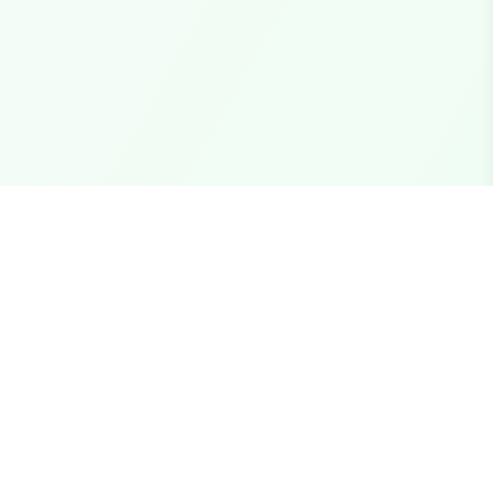
Fale Conosco
support@fivemstore.com.br
Junte-se ao nosso Discord