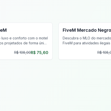
ócios MLO
FiveM Drogas MLO
veM
FiveM Mercado Negr
 luxo e conforto com o motel
Descubra o MLO do mercado
tos projetados de forma única
FiveM para atividades ilegais
ivacidade e estilo,
com a máxima privacidade e
R$ 75,60
R$ 108,00
R$ 108,
 sua jornada de jogo.
inventário único.