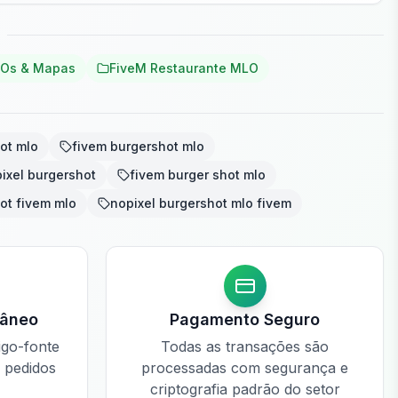
LOs & Mapas
FiveM Restaurante MLO
ot mlo
fivem burgershot mlo
ixel burgershot
fivem burger shot mlo
ot fivem mlo
nopixel burgershot mlo fivem
tâneo
Pagamento Seguro
igo-fonte
Todas as transações são
e pedidos
processadas com segurança e
criptografia padrão do setor