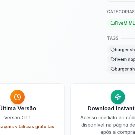
CATEGORIAS
FiveM M
TAGS
burger sh
fivem nop
burger sh
Última Versão
Download Instan
Versão
0.1.1
Acesso imediato ao cód
disponível na página d
zações vitalícias gratuitas
após a compra