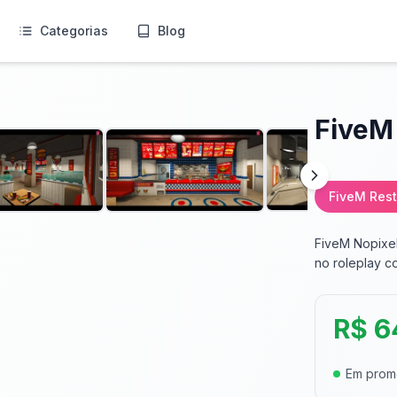
Categorias
Blog
FiveM
FiveM Res
FiveM Nopixel
no roleplay c
R$ 6
Em pro