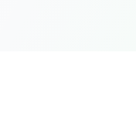
Links Rá
Produtos
Categorias
Seu marketplace completo para
recursos FiveM premium, scripts e
Sobre Nós
servidores brasileiros.
Contato