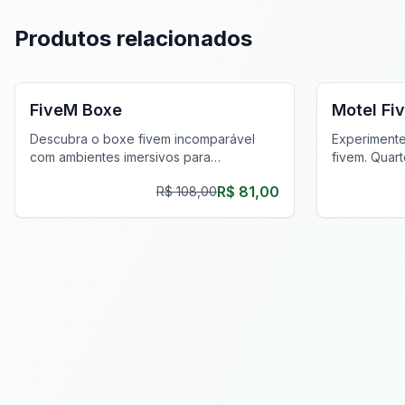
Produtos relacionados
FiveM MLOs & Mapas
FiveM Neg
FiveM Boxe
Motel Fi
Descubra o boxe fivem incomparável
Experimente
com ambientes imersivos para
fivem. Quar
treinamento e eventos. Eleve sua
oferecem pr
R$ 81,00
R$ 108,00
experiência de jogo virtual hoje!
aprimorando