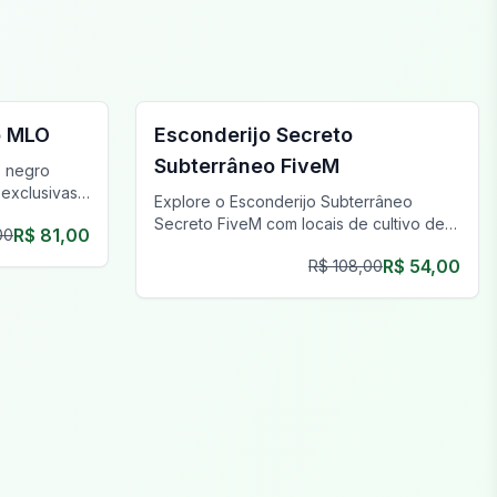
FiveM Gangue MLO
o MLO
Esconderijo Secreto
Subterrâneo FiveM
 negro
 exclusivas
Explore o Esconderijo Subterrâneo
 um
Secreto FiveM com locais de cultivo de
R$ 81,00
00
maconha de primeira linha, perfeitos para
R$ 54,00
R$ 108,00
operações clandestinas e
empreendimentos prósperos.