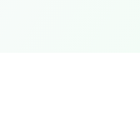
pidos
Jurídico
Termos e Condições
Política de Privacidade
Política de Reembolso
Perguntas Frequentes
©
2026
FiveM Store Brazil
. Todos os direitos reservados.