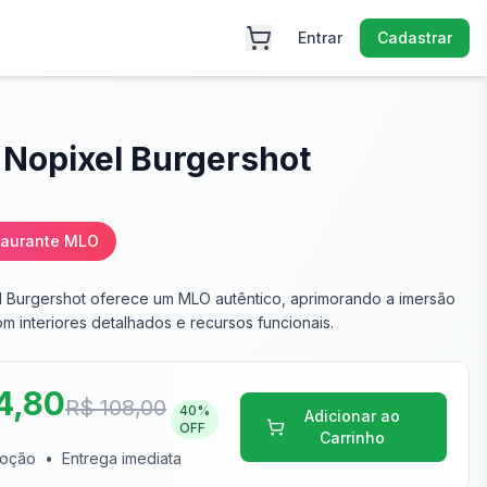
Entrar
Cadastrar
 Nopixel Burgershot
taurante MLO
 Burgershot oferece um MLO autêntico, aprimorando a imersão
om interiores detalhados e recursos funcionais.
4,80
R$ 108,00
40
%
Adicionar ao
OFF
Carrinho
moção
•
Entrega imediata