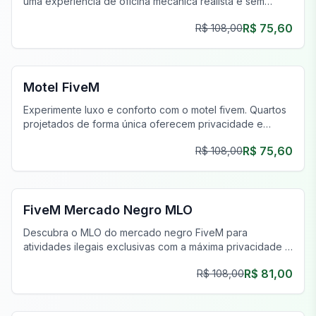
uma experiência de oficina mecânica realista e sem
costura.
R$ 75,60
R$ 108,00
FiveM Negócios MLO
Motel FiveM
Experimente luxo e conforto com o motel fivem. Quartos
projetados de forma única oferecem privacidade e
estilo, aprimorando sua jornada de jogo.
R$ 75,60
R$ 108,00
FiveM Drogas MLO
FiveM Mercado Negro MLO
Descubra o MLO do mercado negro FiveM para
atividades ilegais exclusivas com a máxima privacidade e
um inventário único.
R$ 81,00
R$ 108,00
FiveM Gangue MLO