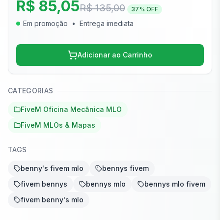
R$ 85,05
R$ 135,00
37
% OFF
Em promoção
•
Entrega imediata
Adicionar ao Carrinho
CATEGORIAS
FiveM Oficina Mecânica MLO
FiveM MLOs & Mapas
TAGS
benny's fivem mlo
bennys fivem
fivem bennys
bennys mlo
bennys mlo fivem
fivem benny's mlo