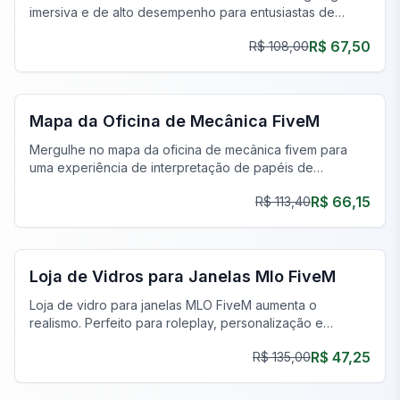
imersiva e de alto desempenho para entusiastas de
carros e cenários de interpretação de papéis.
R$ 67,50
R$ 108,00
FiveM Oficina Mecânica MLO
Mapa da Oficina de Mecânica FiveM
Mergulhe no mapa da oficina de mecânica fivem para
uma experiência de interpretação de papéis de
mecânico realista e incomparável em seu servidor FiveM.
R$ 66,15
R$ 113,40
FiveM Oficina Mecânica MLO
Loja de Vidros para Janelas Mlo FiveM
Loja de vidro para janelas MLO FiveM aumenta o
realismo. Perfeito para roleplay, personalização e
reparos. Baixe agora para uma jogabilidade imersiva!
R$ 47,25
R$ 135,00