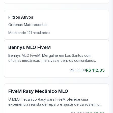
Filtros Ativos
Ordenar:
Mais recentes
Mostrando
121
resultados
FiveM Oficina Mecânica MLO
Bennys MLO FiveM
Bennys MLO FiveM: Mergulhe em Los Santos com
oficinas mecânicas imersivas e centros comunitários.
Melhore seu servidor FiveM agora!
R$ 112,05
R$ 135,00
FiveM Oficina Mecânica MLO
FiveM Rasy Mecânico MLO
O MLO mecânico Rasy para FiveM oferece uma
experiência realista de reparo e ajuste de carros em um
ambiente de alta tecnologia. Perfeito para um roleplay