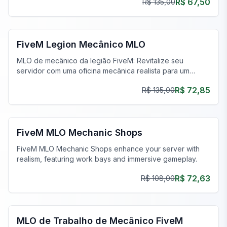
R$ 67,50
R$ 135,00
imersivo!
FiveM Oficina Mecânica MLO
FiveM Legion Mecânico MLO
MLO de mecânico da legião FiveM: Revitalize seu
servidor com uma oficina mecânica realista para um
roleplay imersivo. Baixe hoje!
R$ 72,85
R$ 135,00
FiveM Oficina Mecânica MLO
FiveM MLO Mechanic Shops
FiveM MLO Mechanic Shops enhance your server with
realism, featuring work bays and immersive gameplay.
R$ 72,63
R$ 108,00
FiveM Oficina Mecânica MLO
MLO de Trabalho de Mecânico FiveM