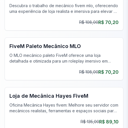
Descubra o trabalho de mecânico fivem mlo, oferecendo
uma experiência de loja realista e imersiva para elevar a
jogabilidade do seu servidor FiveM.
R$ 70,20
R$ 108,00
FiveM Oficina Mecânica MLO
FiveM Paleto Mecânico MLO
O MLO mecânico paleto FiveM oferece uma loja
detalhada e otimizada para um roleplay imersivo em
Paleto Bay.
R$ 70,20
R$ 108,00
FiveM Oficina Mecânica MLO
Loja de Mecânica Hayes FiveM
Oficina Mecânica Hayes fivem: Melhore seu servidor com
mecânicos realistas, ferramentas e espaços sociais para
a melhor interpretação de papéis de carro.
R$ 89,10
R$ 135,00