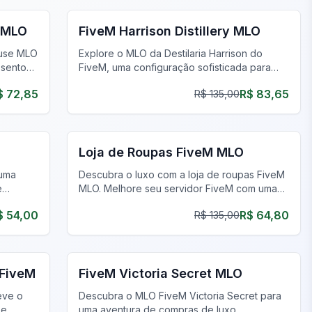
 MLO
FiveM Harrison Distillery MLO
ouse MLO
Explore o MLO da Destilaria Harrison do
ssentos
FiveM, uma configuração sofisticada para
jogabilidade empreendedora e interações
$ 72,85
R$ 83,65
R$ 135,00
ricas no FiveM.
FiveM Negócios MLO
Loja de Roupas FiveM MLO
 uma
Descubra o luxo com a loja de roupas FiveM
e
MLO. Melhore seu servidor FiveM com uma
para
experiência de compra realista e imersiva.
$ 54,00
R$ 64,80
R$ 135,00
FiveM Negócios MLO
 FiveM
FiveM Victoria Secret MLO
eve o
Descubra o MLO FiveM Victoria Secret para
 e
uma aventura de compras de luxo