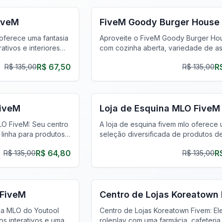
FiveM
FiveM Goody Burger House
 oferece uma fantasia
Aproveite o FiveM Goody Burger H
ativos e interiores
com cozinha aberta, variedade de a
 seu servidor MLO
e opções personalizáveis.
R$ 67,50
R
R$ 135,00
R$ 135,00
FiveM Shopping & Mercado MLO
FiveM
Loja de Esquina MLO FiveM
LO FiveM: Seu centro
A loja de esquina fivem mlo oferece
 linha para produtos
seleção diversificada de produtos d
ade e compras sem
supermercado e um layout amigável 
R$ 64,80
R
R$ 135,00
R$ 135,00
sua experiência no
uma experiência de compra única.
ercado MLO
FiveM Negócios MLO
 FiveM
Centro de Lojas Koreatown
oja MLO do Youtool
Centro de Lojas Koreatown Fivem: El
s interativos e uma
roleplay com uma farmácia, cafeteria