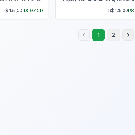
s. Melhore sua
espaço digital. Melhore seu servidor
R$ 97,20
R$
R$ 135,00
R$ 135,00
gora!
1
2