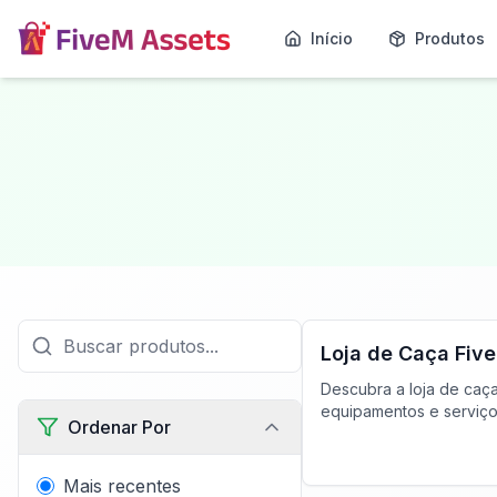
Início
Produtos
FiveM Negócios MLO
Loja de Caça Fiv
Descubra a loja de caça
equipamentos e serviços
Ordenar Por
Mergulhe em uma aventu
com experiências incom
Mais recentes
FiveM Negócios MLO