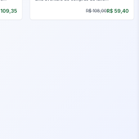
 agora!
inesquecível em um mundo virtual.
 109,35
R$ 59,40
R$ 108,00