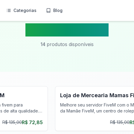
Categorias
Blog
Shop Mlo Fivem
14
produtos disponíveis
FiveM Negócios MLO
eM
Loja de Mercearia Mamas 
 fivem para
Melhore seu servidor FiveM com o 
 de alta qualidade.
da Mamãe FiveM, um centro de rolep
ra de caça imersiva
varejo realista com detalhes imersivo
R$ 72,85
R
R$ 135,00
R$ 135,00
paráveis.
FiveM Restaurante MLO