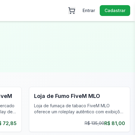
Entrar
Cadastrar
FiveM Negócios MLO
FiveM
Loja de Fumo FiveM MLO
Mercado
Loja de fumaça de tabaco FiveM MLO
lay de
oferece um roleplay autêntico com exibições
s.
interativas e personalizações. Perfeito para
$ 72,85
R$ 81,00
R$ 135,00
jogos imersivos.
FiveM Negócios MLO