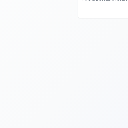
ampla gama de produto
experiência no FiveM a