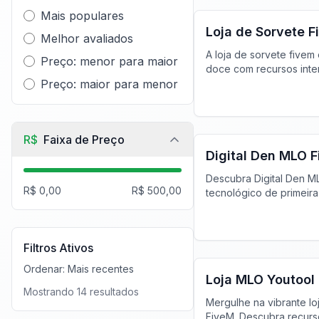
Mais populares
Loja de Sorvete 
Melhor avaliados
A loja de sorvete fivem
Preço: menor para maior
doce com recursos inter
Preço: maior para menor
personalizáveis para o
perfeito.
FiveM Negócios MLO
R$
Faixa de Preço
Digital Den MLO 
Descubra Digital Den M
R$ 0,00
R$ 500,00
tecnológico de primeira
digitais de alta qualid
complicações. Melhore 
FiveM hoje.
FiveM Shopping & M
Filtros Ativos
Ordenar:
Mais recentes
Loja MLO Youtool
Mostrando
14
resultados
Mergulhe na vibrante l
FiveM. Descubra recurso