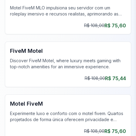
Motel FiveM MLO impulsiona seu servidor com um
roleplay imersivo e recursos realistas, aprimorando as
experiências dos jogadores.
R$ 75,60
R$ 108,00
FiveM Negócios MLO
FiveM Motel
Discover FiveM Motel, where luxury meets gaming with
top-notch amenities for an immersive experience.
R$ 75,44
R$ 108,00
FiveM Negócios MLO
Motel FiveM
Experimente luxo e conforto com o motel fivem. Quartos
projetados de forma única oferecem privacidade e
estilo, aprimorando sua jornada de jogo.
R$ 75,60
R$ 108,00