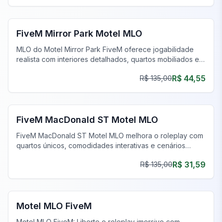
FiveM Mirror Park MLO
FiveM Mirror Park Motel MLO
MLO do Motel Mirror Park FiveM oferece jogabilidade
realista com interiores detalhados, quartos mobiliados e
estacionamento aberto. Atualize seu servidor agora!
R$ 44,55
R$ 135,00
FiveM Negócios MLO
FiveM MacDonald ST Motel MLO
FiveM MacDonald ST Motel MLO melhora o roleplay com
quartos únicos, comodidades interativas e cenários
diversos para uma experiência imersiva.
R$ 31,59
R$ 135,00
FiveM Negócios MLO
Motel MLO FiveM
Motel MLO FiveM: Liberte o roleplay imersivo com