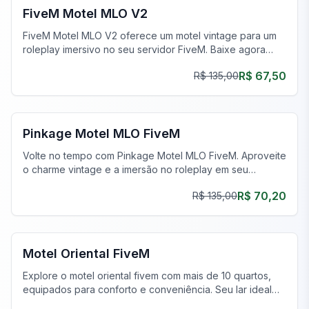
FiveM Motel MLO V2
FiveM Motel MLO V2 oferece um motel vintage para um
roleplay imersivo no seu servidor FiveM. Baixe agora
para uma experiência de jogo atmosférica!
R$ 67,50
R$ 135,00
FiveM Gangue MLO
Pinkage Motel MLO FiveM
Volte no tempo com Pinkage Motel MLO FiveM. Aproveite
o charme vintage e a imersão no roleplay em seu
servidor.
R$ 70,20
R$ 135,00
FiveM Negócios MLO
Motel Oriental FiveM
Explore o motel oriental fivem com mais de 10 quartos,
equipados para conforto e conveniência. Seu lar ideal
para aventuras no FiveM.