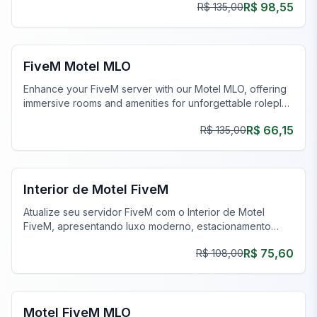
R$ 98,55
R$ 135,00
FiveM Negócios MLO
FiveM Motel MLO
Enhance your FiveM server with our Motel MLO, offering
immersive rooms and amenities for unforgettable roleplay
experiences.
R$ 66,15
R$ 135,00
FiveM Negócios MLO
Interior de Motel FiveM
Atualize seu servidor FiveM com o Interior de Motel
FiveM, apresentando luxo moderno, estacionamento
exclusivo e ambientes imersivos.
R$ 75,60
R$ 108,00
FiveM Negócios MLO
Motel FiveM MLO