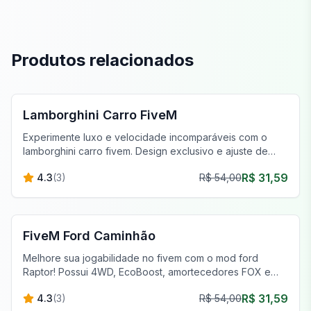
Produtos relacionados
FiveM Veículos
Lamborghini Carro FiveM
Experimente luxo e velocidade incomparáveis com o
lamborghini carro fivem. Design exclusivo e ajuste de
desempenho aguardam.
R$ 31,59
4.3
(
3
)
R$ 54,00
FiveM Veículos
FiveM Ford Caminhão
Melhore sua jogabilidade no fivem com o mod ford
Raptor! Possui 4WD, EcoBoost, amortecedores FOX e
pneus para todos os terrenos para capacidade fora de
R$ 31,59
4.3
(
3
)
R$ 54,00
estrada superior.