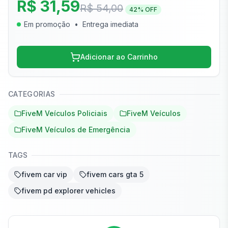
R$ 31,59
R$ 54,00
42
% OFF
Em promoção
•
Entrega imediata
Adicionar ao Carrinho
CATEGORIAS
FiveM Veículos Policiais
FiveM Veículos
FiveM Veículos de Emergência
TAGS
fivem car vip
fivem cars gta 5
fivem pd explorer vehicles