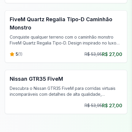
FiveM Off-Road & Caminhões
FiveM Quartz Regalia Tipo-D Caminhão
Monstro
Conquiste qualquer terreno com o caminhão monstro
FiveM Quartz Regalia Tipo-D. Design inspirado no luxo
para a melhor aventura off-road.
R$ 27,00
5
(
1
)
R$ 53,95
FiveM Carros Esportivos & Supercarros
Nissan GTR35 FiveM
Descubra o Nissan GTR35 FiveM para corridas virtuais
incomparáveis com detalhes de alta qualidade,
personalização e desempenho superior.
R$ 27,00
R$ 53,95