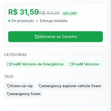
R$ 31,59
R$ 54,00
42
% OFF
Em promoção
•
Entrega imediata
Adicionar ao Carrinho
CATEGORIAS
FiveM Veículos de Emergência
FiveM Veículos
TAGS
fivem car vip
emergency explorer vehicle fivem
emergency fivem