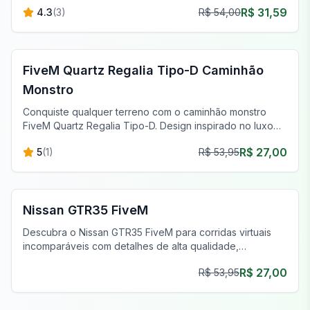
R$ 31,59
4.3
(
3
)
R$ 54,00
estrada superior.
FiveM Off-Road & Caminhões
FiveM Quartz Regalia Tipo-D Caminhão
Monstro
Conquiste qualquer terreno com o caminhão monstro
FiveM Quartz Regalia Tipo-D. Design inspirado no luxo
para a melhor aventura off-road.
R$ 27,00
5
(
1
)
R$ 53,95
FiveM Carros Esportivos & Supercarros
Nissan GTR35 FiveM
Descubra o Nissan GTR35 FiveM para corridas virtuais
incomparáveis com detalhes de alta qualidade,
personalização e desempenho superior.
R$ 27,00
R$ 53,95