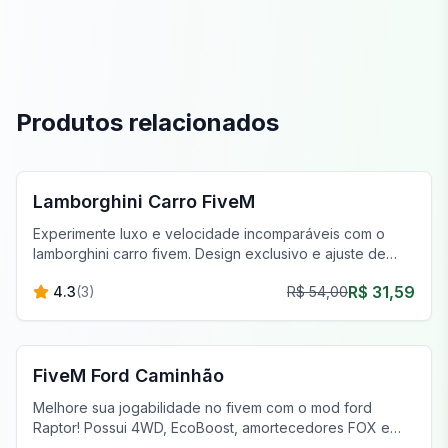
Produtos relacionados
FiveM Veículos
Lamborghini Carro FiveM
Experimente luxo e velocidade incomparáveis com o
lamborghini carro fivem. Design exclusivo e ajuste de
desempenho aguardam.
R$ 31,59
4.3
(
3
)
R$ 54,00
FiveM Veículos
FiveM Ford Caminhão
Melhore sua jogabilidade no fivem com o mod ford
Raptor! Possui 4WD, EcoBoost, amortecedores FOX e
pneus para todos os terrenos para capacidade fora de