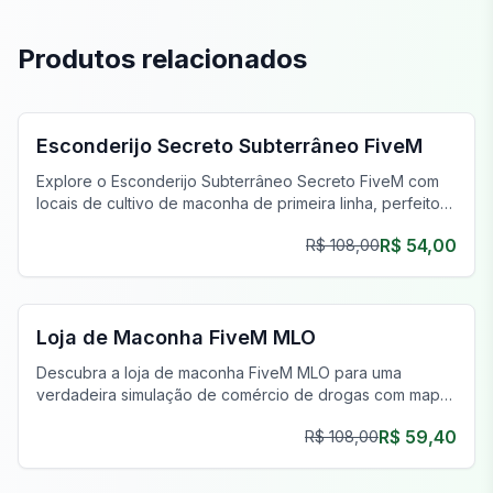
Produtos relacionados
FiveM Gangue MLO
Esconderijo Secreto Subterrâneo FiveM
Explore o Esconderijo Subterrâneo Secreto FiveM com
locais de cultivo de maconha de primeira linha, perfeitos
para operações clandestinas e empreendimentos
R$ 54,00
R$ 108,00
prósperos.
FiveM Drogas MLO
Loja de Maconha FiveM MLO
Descubra a loja de maconha FiveM MLO para uma
verdadeira simulação de comércio de drogas com mapas
expansivos e uma fazenda de maconha opcional.
R$ 59,40
R$ 108,00
FiveM Bunker MLO