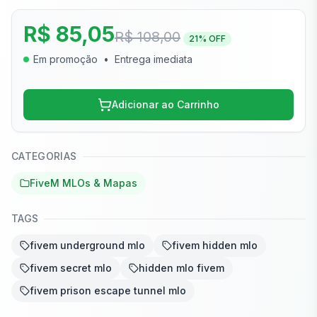
R$ 85,05
R$ 108,00
21
% OFF
Em promoção
•
Entrega imediata
Adicionar ao Carrinho
CATEGORIAS
FiveM MLOs & Mapas
TAGS
fivem underground mlo
fivem hidden mlo
fivem secret mlo
hidden mlo fivem
fivem prison escape tunnel mlo