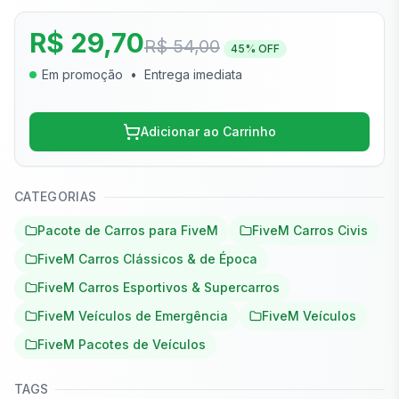
R$ 29,70
R$ 54,00
45
% OFF
Em promoção
•
Entrega imediata
Adicionar ao Carrinho
CATEGORIAS
Pacote de Carros para FiveM
FiveM Carros Civis
FiveM Carros Clássicos & de Época
FiveM Carros Esportivos & Supercarros
FiveM Veículos de Emergência
FiveM Veículos
FiveM Pacotes de Veículos
TAGS