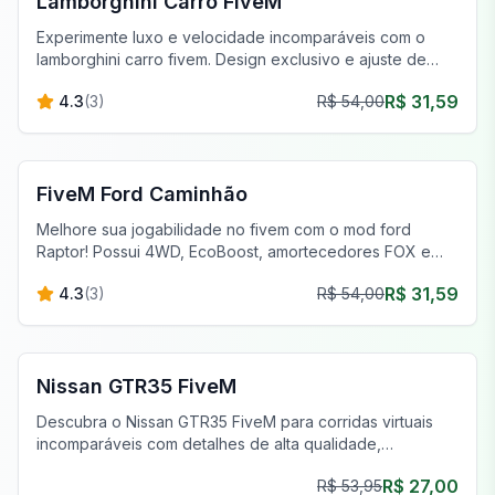
Lamborghini Carro FiveM
Experimente luxo e velocidade incomparáveis com o
lamborghini carro fivem. Design exclusivo e ajuste de
desempenho aguardam.
R$ 31,59
4.3
(
3
)
R$ 54,00
FiveM Veículos
FiveM Ford Caminhão
Melhore sua jogabilidade no fivem com o mod ford
Raptor! Possui 4WD, EcoBoost, amortecedores FOX e
pneus para todos os terrenos para capacidade fora de
R$ 31,59
4.3
(
3
)
R$ 54,00
estrada superior.
FiveM Carros Esportivos & Supercarros
Nissan GTR35 FiveM
Descubra o Nissan GTR35 FiveM para corridas virtuais
incomparáveis com detalhes de alta qualidade,
personalização e desempenho superior.
R$ 27,00
R$ 53,95