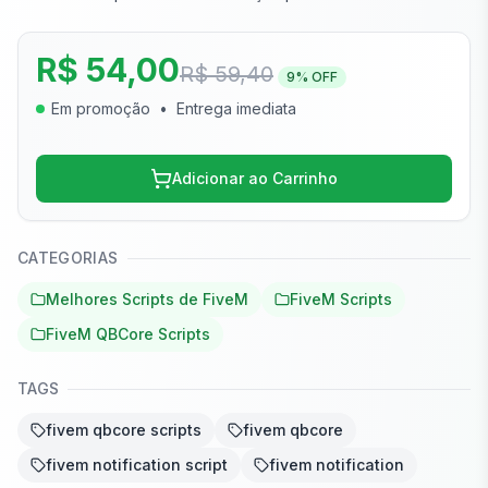
R$ 54,00
R$ 59,40
9
% OFF
Em promoção
•
Entrega imediata
Adicionar ao Carrinho
CATEGORIAS
Melhores Scripts de FiveM
FiveM Scripts
FiveM QBCore Scripts
TAGS
fivem qbcore scripts
fivem qbcore
fivem notification script
fivem notification