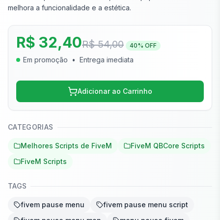
melhora a funcionalidade e a estética.
R$ 32,40
R$ 54,00
40
% OFF
Em promoção
•
Entrega imediata
Adicionar ao Carrinho
CATEGORIAS
Melhores Scripts de FiveM
FiveM QBCore Scripts
FiveM Scripts
TAGS
fivem pause menu
fivem pause menu script