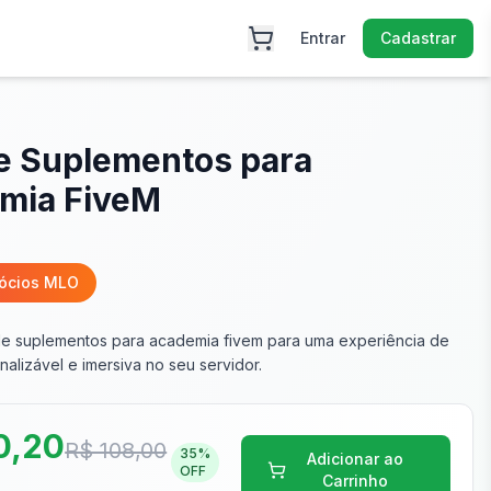
Entrar
Cadastrar
de Suplementos para
mia FiveM
ócios MLO
 de suplementos para academia fivem para uma experiência de
alizável e imersiva no seu servidor.
0,20
R$ 108,00
35
%
Adicionar ao
OFF
Carrinho