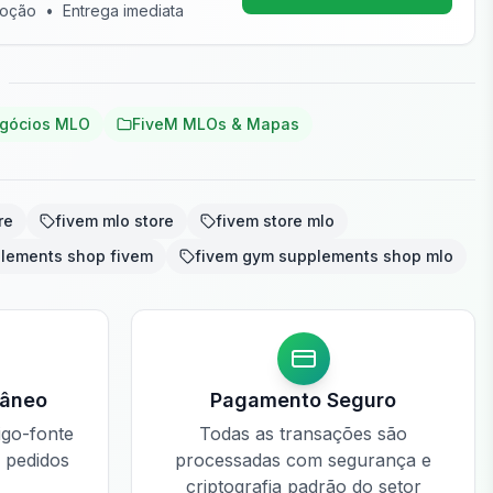
moção
•
Entrega imediata
gócios MLO
FiveM MLOs & Mapas
re
fivem mlo store
fivem store mlo
lements shop fivem
fivem gym supplements shop mlo
tâneo
Pagamento Seguro
igo-fonte
Todas as transações são
e pedidos
processadas com segurança e
criptografia padrão do setor