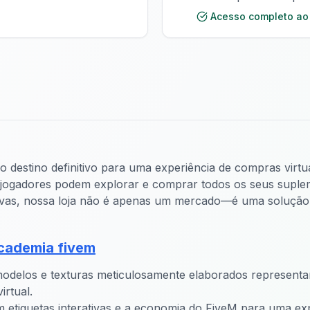
Acesso completo ao
 destino definitivo para uma experiência de compras virtu
jogadores podem explorar e comprar todos os seus suplemen
ativas, nossa loja não é apenas um mercado—é uma soluçã
academia fivem
modelos e texturas meticulosamente elaborados represen
rtual.
m etiquetas interativas e a economia do FiveM para uma ex