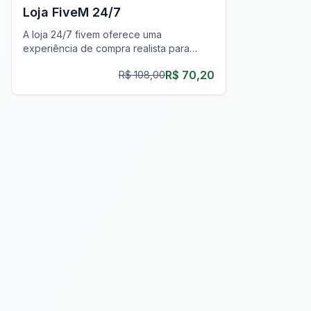
Loja FiveM 24/7
A loja 24/7 fivem oferece uma
experiência de compra realista para
aprimorar seu servidor FiveM com
R$ 70,20
R$ 108,00
recursos de roleplay imersivos.