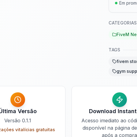
Em pro
CATEGORIAS
FiveM Ne
TAGS
fivem sto
gym supp
Última Versão
Download Instan
Versão
0.1.1
Acesso imediato ao cód
disponível na página d
zações vitalícias gratuitas
após a compra