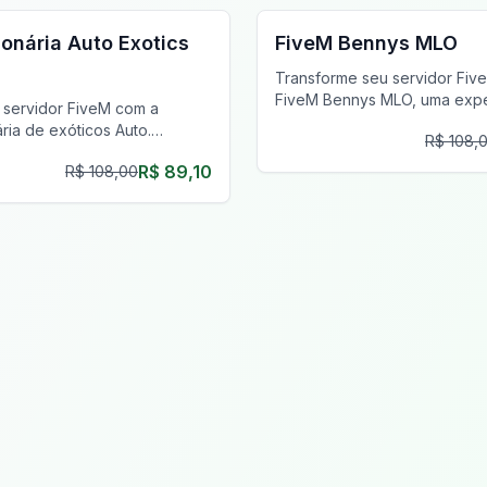
onária Auto Exotics
FiveM Bennys MLO
Transforme seu servidor Fi
FiveM Bennys MLO, uma expe
u servidor FiveM com a
oficina mecânica realista e s
ria de exóticos Auto.
R$ 108,
 jogadores em uma oficina
R$ 89,10
R$ 108,00
lista no Del Perro Pier.