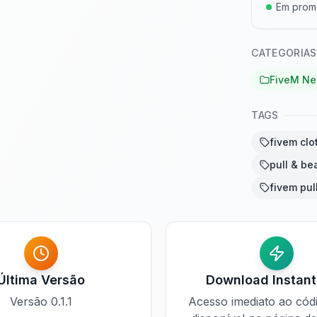
Em pro
CATEGORIAS
FiveM Ne
TAGS
fivem clo
pull & be
fivem pul
Última Versão
Download Instan
Versão
0.1.1
Acesso imediato ao cód