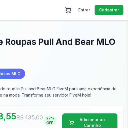
Entrar
Cadastrar
de Roupas Pull And Bear MLO
ócios MLO
a de roupas Pull and Bear MLO FiveM para uma experiência de
 e na moda. Transforme seu servidor FiveM hoje!
8,55
R$ 135,00
27
%
Adicionar ao
OFF
Carrinho