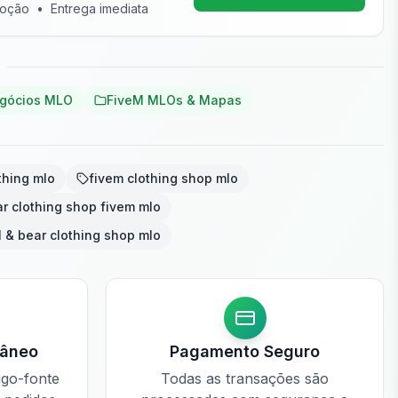
moção
•
Entrega imediata
gócios MLO
FiveM MLOs & Mapas
thing mlo
fivem clothing shop mlo
ar clothing shop fivem mlo
l & bear clothing shop mlo
tâneo
Pagamento Seguro
igo-fonte
Todas as transações são