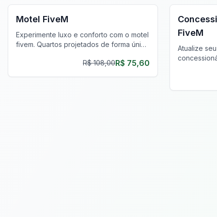
Motel FiveM
Concessi
FiveM
Experimente luxo e conforto com o motel
fivem. Quartos projetados de forma única
Atualize se
oferecem privacidade e estilo,
concessioná
R$ 75,60
R$ 108,00
aprimorando sua jornada de jogo.
Mergulhe os
mecânica rea