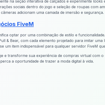
ente na seção interativa de calçados e experimente looks
erações sociais dentro do jogo e seleção de roupas com am
câmeras adicionam uma camada de imersão e segurança.
ócios FiveM
nifica optar por uma combinação de estilo e funcionalidad
ll & Bear, com cada elemento projetado para imitar uma l
-se um item indispensável para qualquer servidor FiveM qu
e e transforme sua experiência de compras virtual com o q
perca a oportunidade de trazer a moda digital à vida.
cessionária MLO
FiveM Oficina Mecânica M