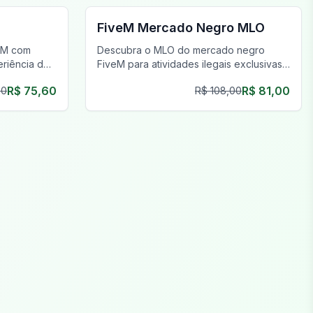
FiveM Mercado Negro MLO
veM com
Descubra o MLO do mercado negro
riência de
FiveM para atividades ilegais exclusivas
em costura.
com a máxima privacidade e um
R$ 75,60
R$ 81,00
00
R$ 108,00
inventário único.