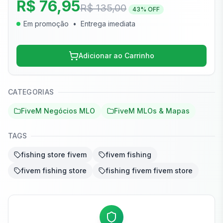
R$ 76,95
R$ 135,00
43
% OFF
Em promoção
•
Entrega imediata
Adicionar ao Carrinho
CATEGORIAS
FiveM Negócios MLO
FiveM MLOs & Mapas
TAGS
fishing store fivem
fivem fishing
fivem fishing store
fishing fivem fivem store