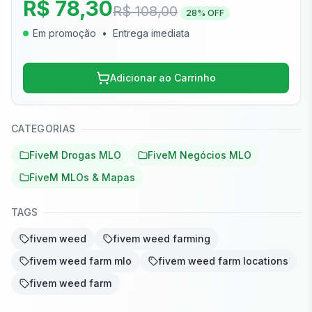
R$ 78,30
R$ 108,00
28
% OFF
Em promoção
•
Entrega imediata
Adicionar ao Carrinho
CATEGORIAS
FiveM Drogas MLO
FiveM Negócios MLO
FiveM MLOs & Mapas
TAGS
fivem weed
fivem weed farming
fivem weed farm mlo
fivem weed farm locations
fivem weed farm