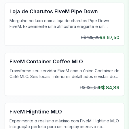
Loja de Charutos FiveM Pipe Down
Mergulhe no luxo com a loja de charutos Pipe Down
FiveM. Experimente uma atmosfera elegante e um
artesanato meticuloso em seu servidor FiveM.
R$ 67,50
R$ 135,00
FiveM Negócios MLO
FiveM Container Coffee MLO
Transforme seu servidor FiveM com o único Container de
Café MLO. Seis locais, interiores detalhados e vistas do
telhado.
R$ 84,89
R$ 135,00
FiveM Negócios MLO
FiveM Hightime MLO
Experimente o realismo máximo com FiveM Hightime MLO.
Integração perfeita para um roleplay imersivo no