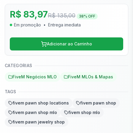
R$ 83,97
R$ 135,00
38
% OFF
Em promoção
•
Entrega imediata
Adicionar ao Carrinho
CATEGORIAS
FiveM Negócios MLO
FiveM MLOs & Mapas
TAGS
fivem pawn shop locations
fivem pawn shop
fivem pawn shop mlo
fivem shop mlo
fivem pawn jewelry shop