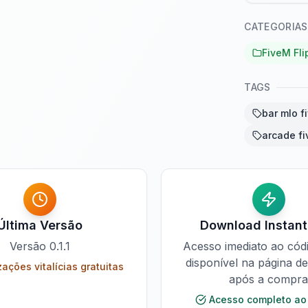
CATEGORIAS
FiveM Fl
TAGS
bar mlo f
arcade f
Última Versão
Download Instan
Versão
0.1.1
Acesso imediato ao cód
disponível na página d
zações vitalícias gratuitas
após a compra
Acesso completo ao