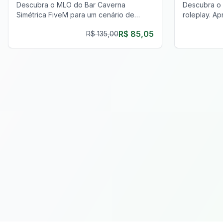
Descubra o MLO do Bar Caverna
Descubra o 
Simétrica FiveM para um cenário de
roleplay. Ap
roleplay único, com uma atmosfera de
áreas secre
R$ 85,05
R$ 135,00
caverna realista e recursos sociais
oficina mecâ
envolventes.