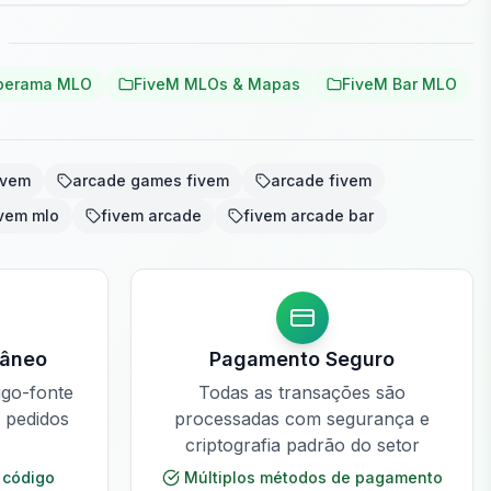
iperama MLO
FiveM MLOs & Mapas
FiveM Bar MLO
ivem
arcade games fivem
arcade fivem
ivem mlo
fivem arcade
fivem arcade bar
tâneo
Pagamento Seguro
igo-fonte
Todas as transações são
e pedidos
processadas com segurança e
criptografia padrão do setor
 código
Múltiplos métodos de pagamento