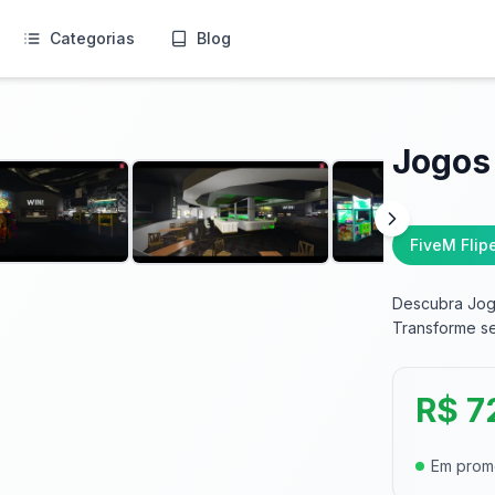
Categorias
Blog
Jogos
FiveM Fli
Descubra Jogo
Transforme s
R$ 7
Em pro