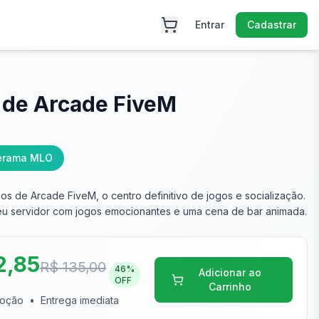
Entrar
Cadastrar
 de Arcade FiveM
perama MLO
s de Arcade FiveM, o centro definitivo de jogos e socialização.
eu servidor com jogos emocionantes e uma cena de bar animada.
2,85
R$ 135,00
46
%
Adicionar ao
OFF
Carrinho
moção
•
Entrega imediata