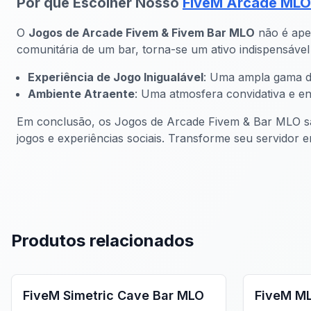
Por que Escolher Nosso
FiveM Arcade MLO
O
Jogos de Arcade Fivem & Fivem Bar MLO
não é apen
comunitária de um bar, torna-se um ativo indispensáve
Experiência de Jogo Inigualável
: Uma ampla gama de
Ambiente Atraente
: Uma atmosfera convidativa e en
Em conclusão, os Jogos de Arcade Fivem & Bar MLO sã
jogos e experiências sociais. Transforme seu servidor
Produtos relacionados
FiveM Bar MLO
FiveM Bar
FiveM Simetric Cave Bar MLO
FiveM M