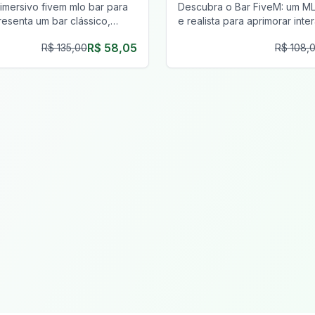
imersivo fivem mlo bar para
Descubra o Bar FiveM: um ML
resenta um bar clássico,
e realista para aprimorar int
tas para a equipe e uma
sociais e construção de com
R$ 58,05
R$ 135,00
R$ 108,
nica.
FiveM.