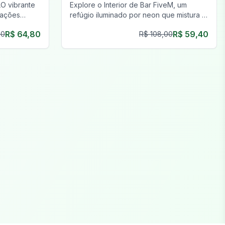
O vibrante
Explore o Interior de Bar FiveM, um
erações
refúgio iluminado por neon que mistura a
unidade no
decadência distópica com tecnologia
R$ 64,80
R$ 59,40
00
R$ 108,00
futurista. Mergulhe em um mundo
ciberpunk único.