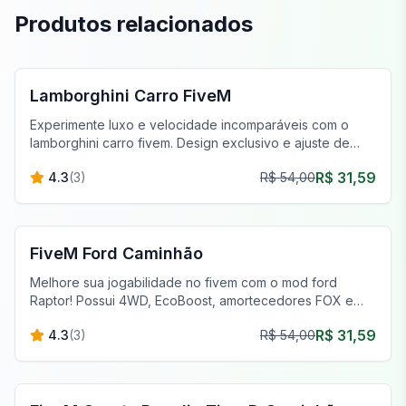
Produtos relacionados
FiveM Veículos
Lamborghini Carro FiveM
Experimente luxo e velocidade incomparáveis com o
lamborghini carro fivem. Design exclusivo e ajuste de
desempenho aguardam.
R$ 31,59
4.3
(
3
)
R$ 54,00
FiveM Veículos
FiveM Ford Caminhão
Melhore sua jogabilidade no fivem com o mod ford
Raptor! Possui 4WD, EcoBoost, amortecedores FOX e
pneus para todos os terrenos para capacidade fora de
R$ 31,59
4.3
(
3
)
R$ 54,00
estrada superior.
FiveM Off-Road & Caminhões