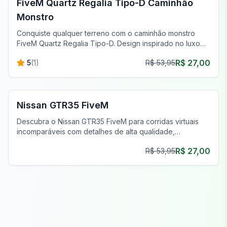
FiveM Quartz Regalia Tipo-D Caminhão
Monstro
Conquiste qualquer terreno com o caminhão monstro
FiveM Quartz Regalia Tipo-D. Design inspirado no luxo
para a melhor aventura off-road.
R$ 27,00
5
(
1
)
R$ 53,95
FiveM Carros Esportivos & Supercarros
Nissan GTR35 FiveM
Descubra o Nissan GTR35 FiveM para corridas virtuais
incomparáveis com detalhes de alta qualidade,
personalização e desempenho superior.
R$ 27,00
R$ 53,95