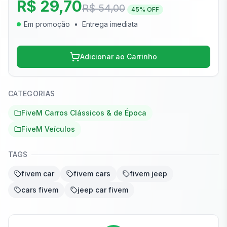
R$ 29,70
R$ 54,00
45
% OFF
Em promoção
•
Entrega imediata
Adicionar ao Carrinho
CATEGORIAS
FiveM Carros Clássicos & de Época
FiveM Veículos
TAGS
fivem car
fivem cars
fivem jeep
cars fivem
jeep car fivem