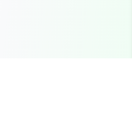
Seu marketplace completo para recursos FiveM
premium, scripts e servidores brasileiros.
Links Rápidos