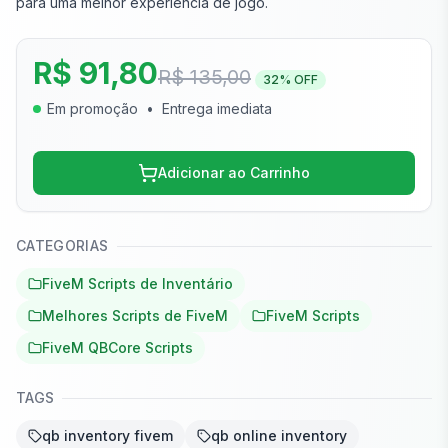
para uma melhor experiência de jogo.
R$ 91,80
R$ 135,00
32
% OFF
Em promoção
•
Entrega imediata
Adicionar ao Carrinho
CATEGORIAS
FiveM Scripts de Inventário
Melhores Scripts de FiveM
FiveM Scripts
FiveM QBCore Scripts
TAGS
qb inventory fivem
qb online inventory