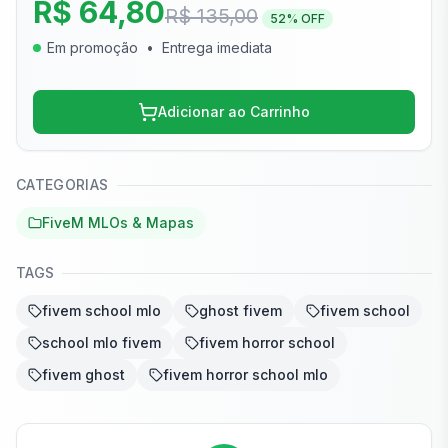
R$ 64,80
R$ 135,00
52
% OFF
Em promoção
•
Entrega imediata
Adicionar ao Carrinho
CATEGORIAS
FiveM MLOs & Mapas
TAGS
fivem school mlo
ghost fivem
fivem school
school mlo fivem
fivem horror school
fivem ghost
fivem horror school mlo