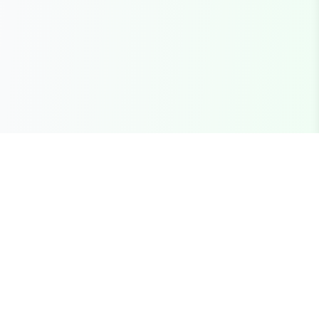
Seu marketplace completo para recursos FiveM
premium, scripts e servidores brasileiros.
Links Rápidos