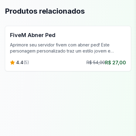
Produtos relacionados
FiveM Masculinos Peds
FiveM Abner Ped
Aprimore seu servidor fivem com abner ped! Este
personagem personalizado traz um estilo jovem e
dinâmico para um roleplay imersivo.
R$ 27,00
4.4
(
5
)
R$ 54,00