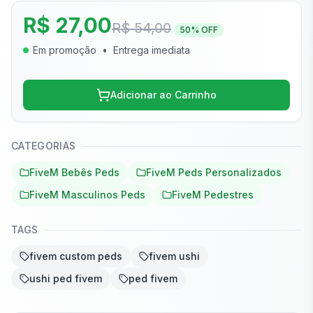
R$ 27,00
R$ 54,00
50
% OFF
Em promoção
•
Entrega imediata
Adicionar ao Carrinho
CATEGORIAS
FiveM Bebês Peds
FiveM Peds Personalizados
FiveM Masculinos Peds
FiveM Pedestres
TAGS
fivem custom peds
fivem ushi
ushi ped fivem
ped fivem