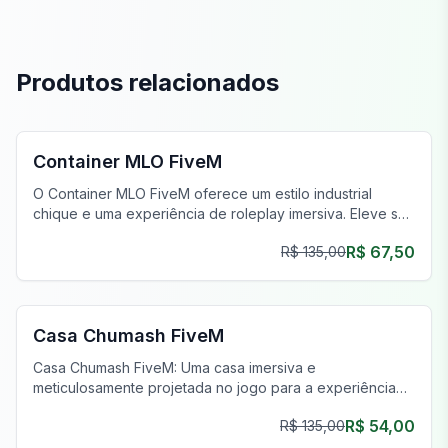
Produtos relacionados
FiveM MLO Casas
Container MLO FiveM
O Container MLO FiveM oferece um estilo industrial
chique e uma experiência de roleplay imersiva. Eleve seu
servidor FiveM hoje!
R$ 67,50
R$ 135,00
FiveM MLO Casas
Casa Chumash FiveM
Casa Chumash FiveM: Uma casa imersiva e
meticulosamente projetada no jogo para a experiência
de roleplay definitiva. Melhore seu servidor FiveM hoje!
R$ 54,00
R$ 135,00