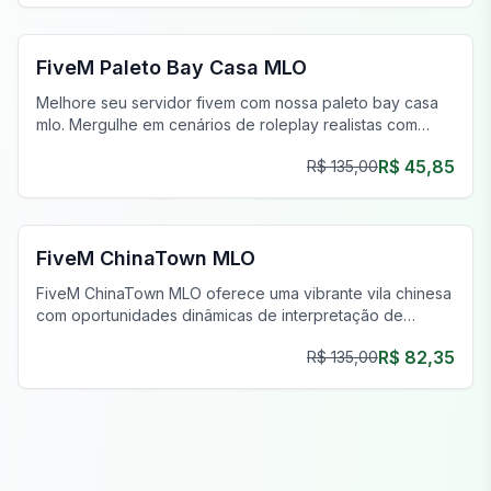
FiveM MLO Casas
FiveM Paleto Bay Casa MLO
Melhore seu servidor fivem com nossa paleto bay casa
mlo. Mergulhe em cenários de roleplay realistas com
espaços cuidadosamente elaborados. Atualize agora!
R$ 45,85
R$ 135,00
FiveM Negócios MLO
FiveM ChinaTown MLO
FiveM ChinaTown MLO oferece uma vibrante vila chinesa
com oportunidades dinâmicas de interpretação de
papéis. Explore casas únicas e descubra narrativas
R$ 82,35
R$ 135,00
intrigantes.