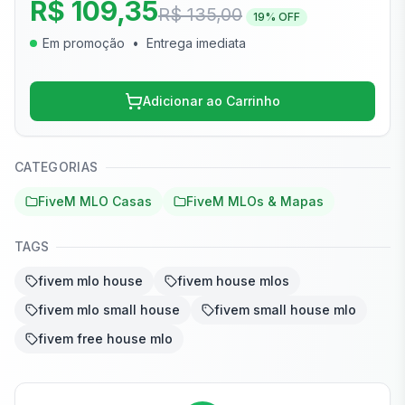
R$ 109,35
R$ 135,00
19
% OFF
Em promoção
•
Entrega imediata
Adicionar ao Carrinho
CATEGORIAS
FiveM MLO Casas
FiveM MLOs & Mapas
TAGS
fivem mlo house
fivem house mlos
fivem mlo small house
fivem small house mlo
fivem free house mlo