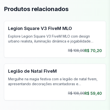
Produtos relacionados
FiveM Legion Square MLO
Legion Square V3 FiveM MLO
Explore Legion Square V3 FiveM MLO com design
urbano realista, iluminação dinâmica e jogabilidade
urbana envolvente.
R$ 70,20
R$ 108,00
FiveM Legion Square MLO
Legião de Natal FiveM
Mergulhe na magia festiva com a legião de natal fivem,
apresentando decorações encantadoras e
oportunidades de roleplay envolventes.
R$ 59,40
R$ 108,00