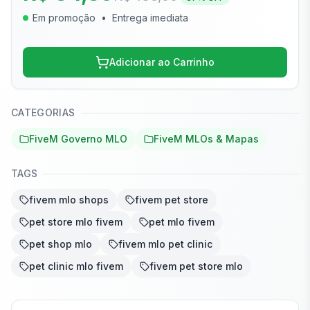
Em promoção
•
Entrega imediata
Adicionar ao Carrinho
CATEGORIAS
FiveM Governo MLO
FiveM MLOs & Mapas
TAGS
fivem mlo shops
fivem pet store
pet store mlo fivem
pet mlo fivem
pet shop mlo
fivem mlo pet clinic
pet clinic mlo fivem
fivem pet store mlo