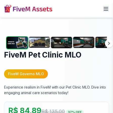
FiveM Pet Clinic MLO
FiveM Governo MLO
Experience realism in FiveM with our Pet Clinic MLO. Dive into
engaging animal care scenarios today!
R$ 84,89
R$ 135,00
37
% OFF