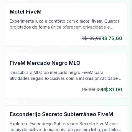
Motel FiveM
Experimente luxo e conforto com o motel fivem. Quartos
projetados de forma única oferecem privacidade e
estilo, aprimorando sua jornada de jogo.
R$ 75,60
R$ 108,00
FiveM Drogas MLO
FiveM Mercado Negro MLO
Descubra o MLO do mercado negro FiveM para
atividades ilegais exclusivas com a máxima privacidade e
um inventário único.
R$ 81,00
R$ 108,00
FiveM Gangue MLO
Esconderijo Secreto Subterrâneo FiveM
Explore o Esconderijo Subterrâneo Secreto FiveM com
locais de cultivo de maconha de primeira linha, perfeitos