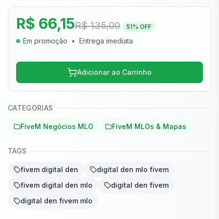
R$ 66,15
R$ 135,00
51
% OFF
Em promoção
•
Entrega imediata
Adicionar ao Carrinho
CATEGORIAS
FiveM Negócios MLO
FiveM MLOs & Mapas
TAGS
fivem digital den
digital den mlo fivem
fivem digital den mlo
digital den fivem
digital den fivem mlo