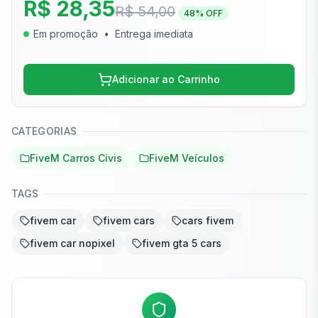
R$ 28,35
R$ 54,00
48
% OFF
Em promoção
•
Entrega imediata
Adicionar ao Carrinho
CATEGORIAS
FiveM Carros Civis
FiveM Veículos
TAGS
fivem car
fivem cars
cars fivem
fivem car nopixel
fivem gta 5 cars