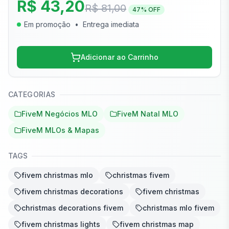
R$ 43,20
R$ 81,00
47
% OFF
Em promoção
•
Entrega imediata
Adicionar ao Carrinho
CATEGORIAS
FiveM Negócios MLO
FiveM Natal MLO
FiveM MLOs & Mapas
TAGS
fivem christmas mlo
christmas fivem
fivem christmas decorations
fivem christmas
christmas decorations fivem
christmas mlo fivem
fivem christmas lights
fivem christmas map