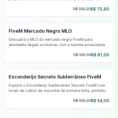
estilo, aprimorando sua jornada de jogo.
R$ 75,60
R$ 108,00
FiveM Drogas MLO
FiveM Mercado Negro MLO
Descubra o MLO do mercado negro FiveM para
atividades ilegais exclusivas com a máxima privacidade e
um inventário único.
R$ 81,00
R$ 108,00
FiveM Gangue MLO
Esconderijo Secreto Subterrâneo FiveM
Explore o Esconderijo Subterrâneo Secreto FiveM com
locais de cultivo de maconha de primeira linha, perfeitos
para operações clandestinas e empreendimentos
R$ 54,00
R$ 108,00
prósperos.