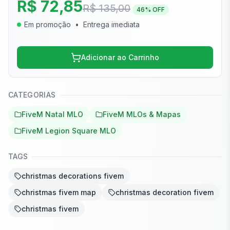
R$ 72,85
R$ 135,00
46
% OFF
Em promoção
•
Entrega imediata
Adicionar ao Carrinho
CATEGORIAS
FiveM Natal MLO
FiveM MLOs & Mapas
FiveM Legion Square MLO
TAGS
christmas decorations fivem
christmas fivem map
christmas decoration fivem
christmas fivem