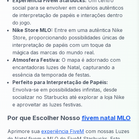
Experiência FiveM Starbucks:
Um centro
social para se envolver em cenários autênticos
de interpretação de papéis e interações dentro
do jogo.
Nike Store MLO:
Entre em uma autêntica Nike
Store, proporcionando possibilidades únicas de
interpretação de papéis com um toque da
mágica das marcas do mundo real.
Atmosfera Festiva:
O mapa é adornado com
encantadoras luzes de Natal, capturando a
essência da temporada de festas.
Perfeito para Interpretação de Papéis:
Envolva-se em possibilidades infinitas, desde
socializar no Starbucks até explorar a loja Nike
e aproveitar as luzes festivas.
Por que Escolher Nosso
fivem natal MLO
Aprimore sua
experiência FiveM
com nossas Luzes
de Natal fivem e MLO do FiveM Starbucks. Este