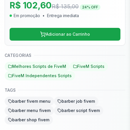
R$ 102,60
R$ 135,00
24
% OFF
Em promoção
•
Entrega imediata
Adicionar ao Carrinho
CATEGORIAS
Melhores Scripts de FiveM
FiveM Scripts
FiveM Independentes Scripts
TAGS
barber fivem menu
barber job fivem
barber menu fivem
barber script fivem
barber shop fivem