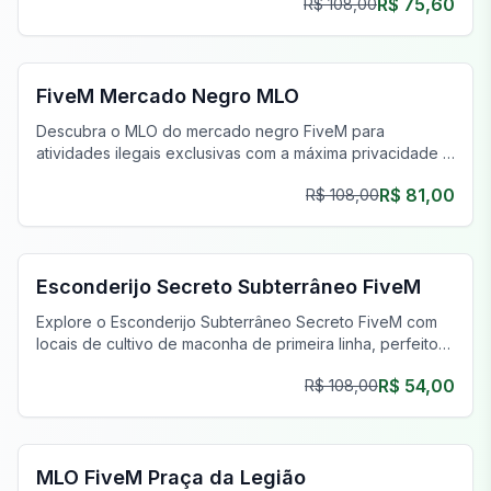
R$ 75,60
R$ 108,00
FiveM Drogas MLO
FiveM Mercado Negro MLO
Descubra o MLO do mercado negro FiveM para
atividades ilegais exclusivas com a máxima privacidade e
um inventário único.
R$ 81,00
R$ 108,00
FiveM Gangue MLO
Esconderijo Secreto Subterrâneo FiveM
Explore o Esconderijo Subterrâneo Secreto FiveM com
locais de cultivo de maconha de primeira linha, perfeitos
para operações clandestinas e empreendimentos
R$ 54,00
R$ 108,00
prósperos.
FiveM Legion Square MLO
MLO FiveM Praça da Legião