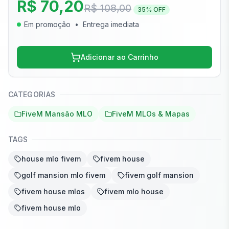
R$ 70,20
R$ 108,00
35
% OFF
Em promoção
•
Entrega imediata
Adicionar ao Carrinho
CATEGORIAS
FiveM Mansão MLO
FiveM MLOs & Mapas
TAGS
house mlo fivem
fivem house
golf mansion mlo fivem
fivem golf mansion
fivem house mlos
fivem mlo house
fivem house mlo