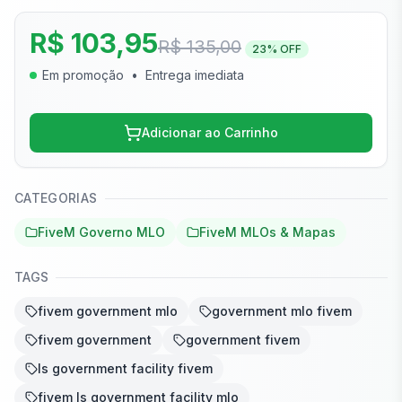
R$ 103,95
R$ 135,00
23
% OFF
Em promoção
•
Entrega imediata
Adicionar ao Carrinho
CATEGORIAS
FiveM Governo MLO
FiveM MLOs & Mapas
TAGS
fivem government mlo
government mlo fivem
fivem government
government fivem
ls government facility fivem
fivem ls government facility mlo