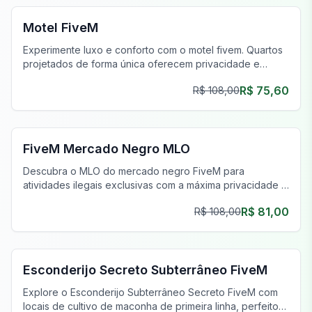
Motel FiveM
Experimente luxo e conforto com o motel fivem. Quartos
projetados de forma única oferecem privacidade e
estilo, aprimorando sua jornada de jogo.
R$ 75,60
R$ 108,00
FiveM Drogas MLO
FiveM Mercado Negro MLO
Descubra o MLO do mercado negro FiveM para
atividades ilegais exclusivas com a máxima privacidade e
um inventário único.
R$ 81,00
R$ 108,00
FiveM Gangue MLO
Esconderijo Secreto Subterrâneo FiveM
Explore o Esconderijo Subterrâneo Secreto FiveM com
locais de cultivo de maconha de primeira linha, perfeitos