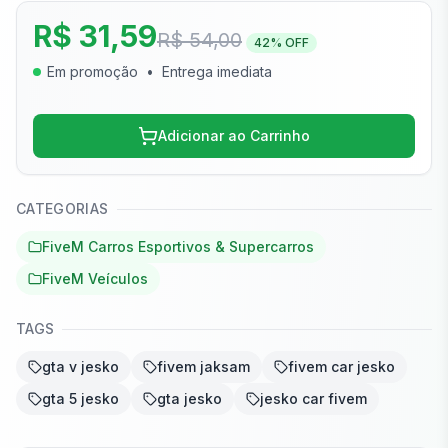
R$ 31,59
R$ 54,00
42
% OFF
Em promoção
•
Entrega imediata
Adicionar ao Carrinho
CATEGORIAS
FiveM Carros Esportivos & Supercarros
FiveM Veículos
TAGS
gta v jesko
fivem jaksam
fivem car jesko
gta 5 jesko
gta jesko
jesko car fivem