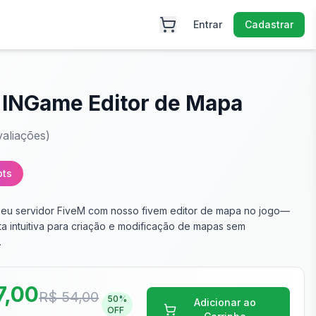
Entrar
Cadastrar
 INGame Editor de Mapa
aliações)
pts
seu servidor FiveM com nosso fivem editor de mapa no jogo—
a intuitiva para criação e modificação de mapas sem
.
7,00
R$ 54,00
50
%
Adicionar ao
OFF