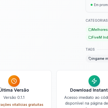
Em pro
CATEGORIAS
Melhores
FiveM In
TAGS
ingame m
Última Versão
Download Instan
Versão
0.1.1
Acesso imediato ao cód
disponível na página d
zações vitalícias gratuitas