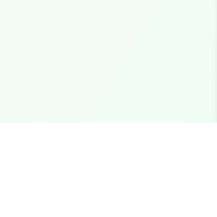
Fale Conosco
support@fivemstore.com.br
Junte-se ao nosso Discord