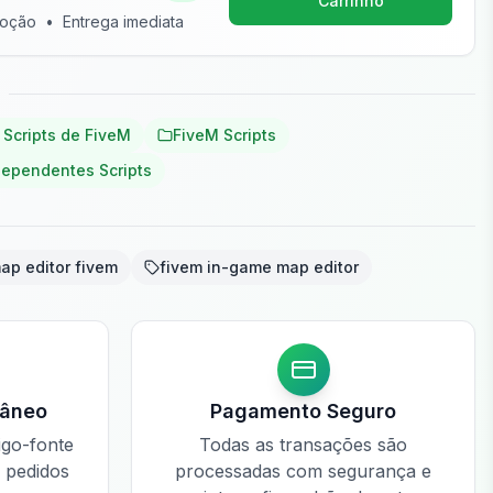
Carrinho
moção
•
Entrega imediata
 Scripts de FiveM
FiveM Scripts
dependentes Scripts
ap editor fivem
fivem in-game map editor
tâneo
Pagamento Seguro
igo-fonte
Todas as transações são
e pedidos
processadas com segurança e