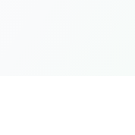
Links Rá
Produtos
Categorias
Seu marketplace completo para
recursos FiveM premium, scripts e
Sobre Nós
servidores brasileiros.
Contato