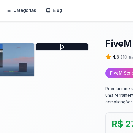
Categorias
Blog
FiveM
4.6
(
10
av
FiveM Scri
Revolucione 
uma ferrament
complicações
R$ 2