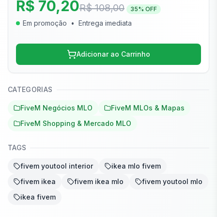
R$ 70,20
R$ 108,00
35
% OFF
Em promoção
•
Entrega imediata
Adicionar ao Carrinho
CATEGORIAS
FiveM Negócios MLO
FiveM MLOs & Mapas
FiveM Shopping & Mercado MLO
TAGS
fivem youtool interior
ikea mlo fivem
fivem ikea
fivem ikea mlo
fivem youtool mlo
ikea fivem