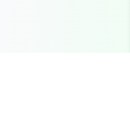
Seu marketplace completo para recursos FiveM
premium, scripts e servidores brasileiros.
Links Rápidos