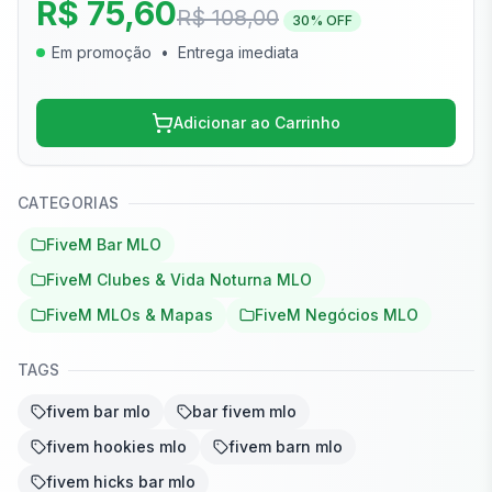
R$ 75,60
R$ 108,00
30
% OFF
Em promoção
•
Entrega imediata
Adicionar ao Carrinho
CATEGORIAS
FiveM Bar MLO
FiveM Clubes & Vida Noturna MLO
FiveM MLOs & Mapas
FiveM Negócios MLO
TAGS
fivem bar mlo
bar fivem mlo
fivem hookies mlo
fivem barn mlo
fivem hicks bar mlo