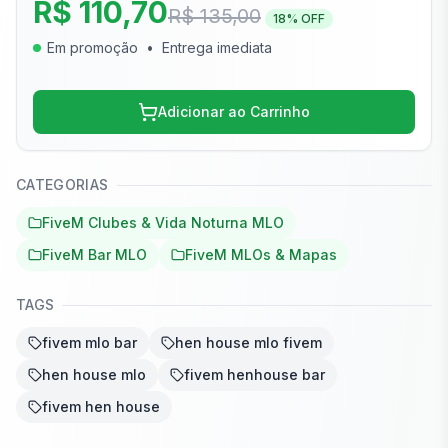
R$ 110,70
R$ 135,00
18
% OFF
Em promoção
•
Entrega imediata
Adicionar ao Carrinho
CATEGORIAS
FiveM Clubes & Vida Noturna MLO
FiveM Bar MLO
FiveM MLOs & Mapas
TAGS
fivem mlo bar
hen house mlo fivem
hen house mlo
fivem henhouse bar
fivem hen house