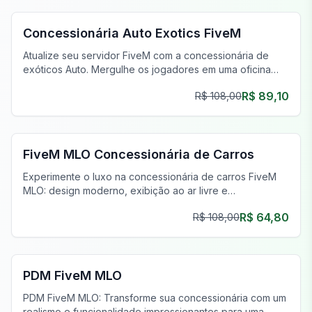
Concessionária Auto Exotics FiveM
Atualize seu servidor FiveM com a concessionária de
exóticos Auto. Mergulhe os jogadores em uma oficina
mecânica realista no Del Perro Pier.
R$ 89,10
R$ 108,00
FiveM Concessionária MLO
FiveM MLO Concessionária de Carros
Experimente o luxo na concessionária de carros FiveM
MLO: design moderno, exibição ao ar livre e
deslumbrante localização à beira-mar.
R$ 64,80
R$ 108,00
FiveM PDM MLO
PDM FiveM MLO
PDM FiveM MLO: Transforme sua concessionária com um
realismo e funcionalidade impressionantes para uma