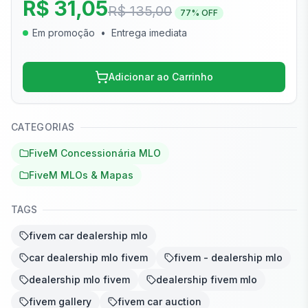
R$ 31,05
R$ 135,00
77
% OFF
Em promoção
•
Entrega imediata
Adicionar ao Carrinho
CATEGORIAS
FiveM Concessionária MLO
FiveM MLOs & Mapas
TAGS
fivem car dealership mlo
car dealership mlo fivem
fivem - dealership mlo
dealership mlo fivem
dealership fivem mlo
fivem gallery
fivem car auction