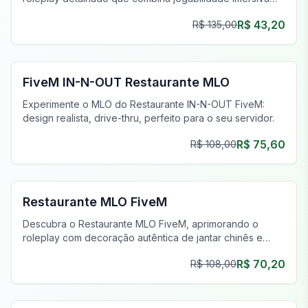
com atividades ilícitas ocultas.
R$ 43,20
R$ 135,00
FiveM Restaurante MLO
FiveM IN-N-OUT Restaurante MLO
Experimente o MLO do Restaurante IN-N-OUT FiveM:
design realista, drive-thru, perfeito para o seu servidor.
R$ 75,60
R$ 108,00
FiveM Restaurante MLO
Restaurante MLO FiveM
Descubra o Restaurante MLO FiveM, aprimorando o
roleplay com decoração autêntica de jantar chinês e
experiências imersivas.
R$ 70,20
R$ 108,00
FiveM Restaurante MLO