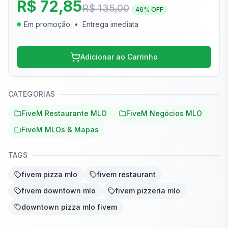
R$ 72,85
R$ 135,00
46
% OFF
Em promoção
•
Entrega imediata
Adicionar ao Carrinho
CATEGORIAS
FiveM Restaurante MLO
FiveM Negócios MLO
FiveM MLOs & Mapas
TAGS
fivem pizza mlo
fivem restaurant
fivem downtown mlo
fivem pizzeria mlo
downtown pizza mlo fivem