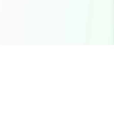
Seu marketplace completo para recursos FiveM
premium, scripts e servidores brasileiros.
Links Rápidos