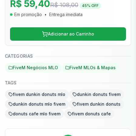
R$ 59,40
R$ 108,00
45
% OFF
Em promoção
•
Entrega imediata
Adicionar ao Carrinho
CATEGORIAS
FiveM Negócios MLO
FiveM MLOs & Mapas
TAGS
fivem dunkin donuts mlo
dunkin donuts fivem
dunkin donuts mlo fivem
fivem dunkin donuts
donuts cafe mlo fivem
fivem donuts cafe