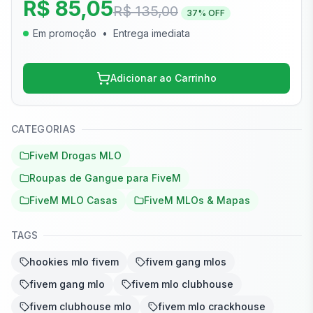
R$ 85,05
R$ 135,00
37
% OFF
Em promoção
•
Entrega imediata
Adicionar ao Carrinho
CATEGORIAS
FiveM Drogas MLO
Roupas de Gangue para FiveM
FiveM MLO Casas
FiveM MLOs & Mapas
TAGS
hookies mlo fivem
fivem gang mlos
fivem gang mlo
fivem mlo clubhouse
fivem clubhouse mlo
fivem mlo crackhouse