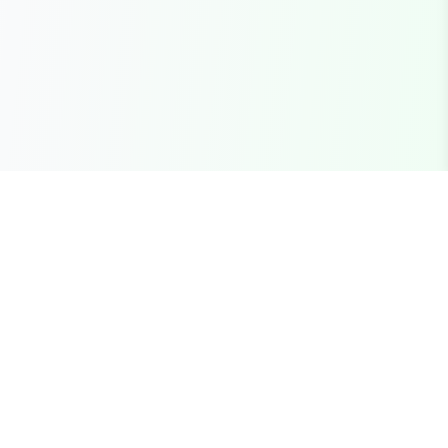
Seu marketplace completo para recursos FiveM
premium, scripts e servidores brasileiros.
Links Rápidos