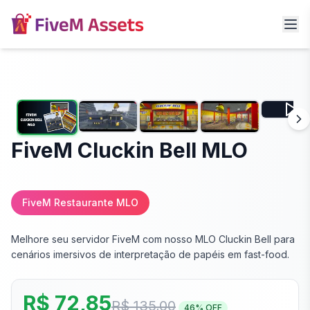
FiveM Cluckin Bell MLO
FiveM Restaurante MLO
Melhore seu servidor FiveM com nosso MLO Cluckin Bell para
cenários imersivos de interpretação de papéis em fast-food.
R$ 72,85
R$ 135,00
46
% OFF