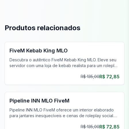
Produtos relacionados
FiveM Negócios MLO
FiveM Kebab King MLO
Descubra o autêntico FiveM Kebab King MLO. Eleve seu
servidor com uma loja de kebab realista para um roleplay
imersivo.
R$ 72,85
R$ 135,00
FiveM Restaurante MLO
Pipeline INN MLO FiveM
Pipeline INN MLO FiveM oferece um interior elaborado
para jantares inesquecíveis e cenas de roleplay social.
Transforme seu jogo hoje!
R$ 72,85
R$ 135,00