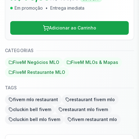
Em promoção
•
Entrega imediata
Adicionar ao Carrinho
CATEGORIAS
FiveM Negócios MLO
FiveM MLOs & Mapas
FiveM Restaurante MLO
TAGS
fivem mlo restaurant
restaurant fivem mlo
cluckin bell fivem
restaurant mlo fivem
cluckin bell mlo fivem
fivem restaurant mlo