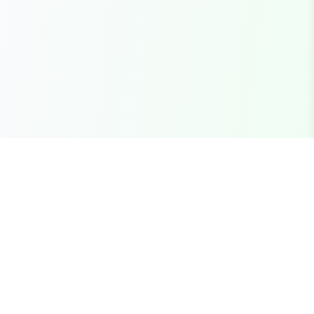
Seu marketplace completo para recursos FiveM
premium, scripts e servidores brasileiros.
Links Rápidos